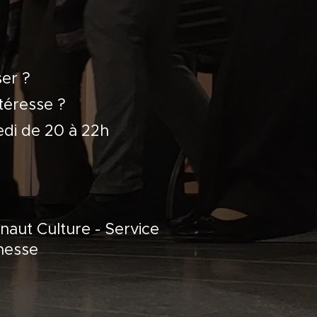
er ?
ntéresse ?
di de 20 à 22h
naut Culture - Service
nesse